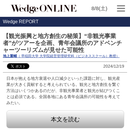
8/8(土)
Wedge REPORT
【観光振興と地方創生の秘策】“非観光事業
者”がツアーを企画、青年会議所のアドベンチ
ャーツーリズムが見せた可能性
池上重輔
（ 早稲田大学 大学院経営管理研究科（ビジネススクール）教授）
2024/12/19
日本が抱える地方衰退や人口減少といった課題に対し、観光産
業が大きく貢献すると考えられている。観光と地方創生を繋ぐ
方法はいくつかあるのだが、非観光事業者と観光が結びつくこ
とは必須である。全国各地にある青年会議所の可能性を考えて
みたい。
本文を読む