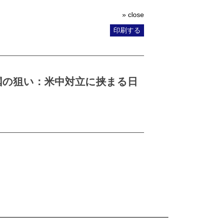
» close
印刷する
国の狙い：米中対立に挟まる日