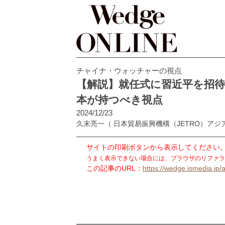
チャイナ・ウォッチャーの視点
【解説】就任式に習近平を招
本が持つべき視点
2024/12/23
久末亮一
（ 日本貿易振興機構（JETRO）ア
サイトの印刷ボタンから表示してください
うまく表示できない場合には、ブラウザのリファラ
この記事のURL：
https://wedge.ismedia.jp/a