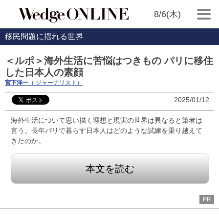
8/6(木)
移民問題に揺れる世界
＜ルポ＞海外生活に苦悩はつきもの パリに移住
した日本人の素顔
宮下洋一
（ ジャーナリスト）
2025/01/12
海外生活について思い描く理想と現実の世界は異なると筆者は
言う。長年パリで暮らす日本人はどのような試練を乗り越えて
きたのか。
本文を読む
PR