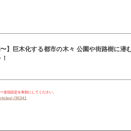
〜】巨木化する都市の木々 公園や街路樹に潜
を！
。
ー送信設定を有効にしてください。
rticles/-/36341