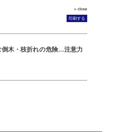
» close
印刷する
む倒木・枝折れの危険…注意力