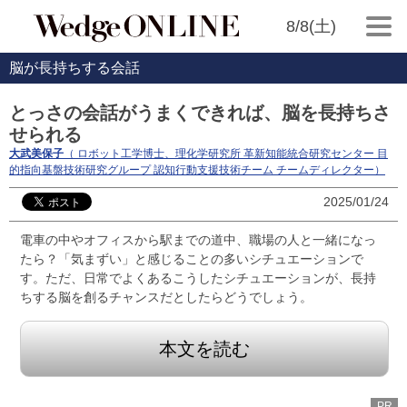
8/8(土)
脳が長持ちする会話
とっさの会話がうまくできれば、脳を長持ちさ
せられる
大武美保子
（ ロボット工学博士、理化学研究所 革新知能統合研究センター 目
的指向基盤技術研究グループ 認知行動支援技術チーム チームディレクター）
2025/01/24
電車の中やオフィスから駅までの道中、職場の人と一緒になっ
たら？「気まずい」と感じることの多いシチュエーションで
す。ただ、日常でよくあるこうしたシチュエーションが、長持
ちする脳を創るチャンスだとしたらどうでしょう。
本文を読む
PR