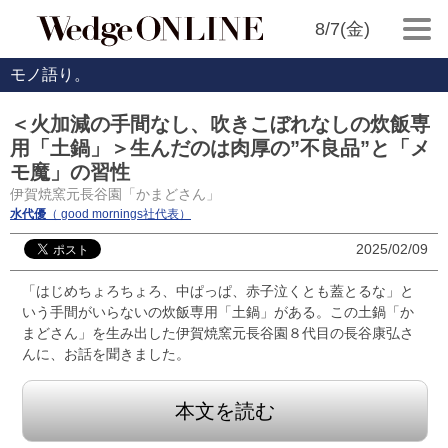
8/7(金)
モノ語り。
＜火加減の手間なし、吹きこぼれなしの炊飯専
用「土鍋」＞生んだのは肉厚の”不良品”と「メ
モ魔」の習性
伊賀焼窯元長谷園「かまどさん」
水代優
（ good mornings社代表）
2025/02/09
「はじめちょろちょろ、中ぱっぱ、赤子泣くとも蓋とるな」と
いう手間がいらないの炊飯専用「土鍋」がある。この土鍋「か
まどさん」を生み出した伊賀焼窯元長谷園８代目の長谷康弘さ
んに、お話を聞きました。
本文を読む