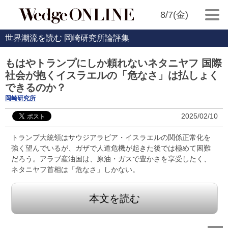
8/7(金)
世界潮流を読む 岡崎研究所論評集
もはやトランプにしか頼れないネタニヤフ 国際
社会が抱くイスラエルの「危なさ」は払しょく
できるのか？
岡崎研究所
2025/02/10
トランプ大統領はサウジアラビア・イスラエルの関係正常化を
強く望んでいるが、ガザで人道危機が起きた後では極めて困難
だろう。アラブ産油国は、原油・ガスで豊かさを享受したく、
ネタニヤフ首相は「危なさ」しかない。
本文を読む