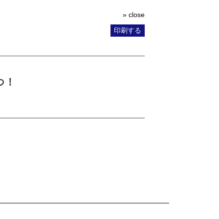
» close
印刷する
つ！