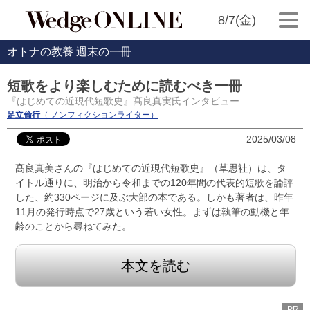
8/7(金)
オトナの教養 週末の一冊
短歌をより楽しむために読むべき一冊
『はじめての近現代短歌史』髙良真実氏インタビュー
足立倫行
（ ノンフィクションライター）
2025/03/08
髙良真美さんの『はじめての近現代短歌史』（草思社）は、タ
イトル通りに、明治から令和までの120年間の代表的短歌を論評
した、約330ページに及ぶ大部の本である。しかも著者は、昨年
11月の発行時点で27歳という若い女性。まずは執筆の動機と年
齢のことから尋ねてみた。
本文を読む
PR