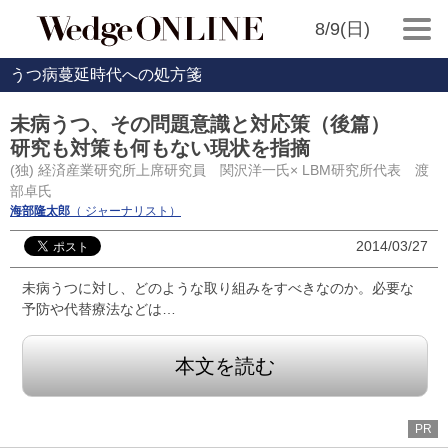
8/9(日)
うつ病蔓延時代への処方箋
未病うつ、その問題意識と対応策（後篇）
研究も対策も何もない現状を指摘
(独) 経済産業研究所上席研究員 関沢洋一氏× LBM研究所代表 渡
部卓氏
海部隆太郎
（ ジャーナリスト）
2014/03/27
未病うつに対し、どのような取り組みをすべきなのか。必要な
予防や代替療法などは…
本文を読む
PR