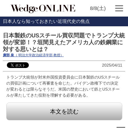
8/8(土)
日本人なら知っておきたい近現代史の焦点
日本製鉄のUSスチール買収問題でトランプ大統
領が変節！？垣間見えたアメリカ人の鉄鋼業に
対する思いとは？
廣部 泉
（ 明治大学政治経済学部 教授）
2025/04/11
トランプ大統領が対米外国投資委員会に日本製鉄のUSスチール
の買収計画について再審査を命じた。バイデン政権下での決定
が変わるとは限らなそうだ。米国の歴史において鉄とUSスチー
ルが果たしてきた役割を理解する必要がある。
本文を読む