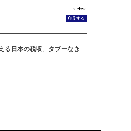
» close
印刷する
える日本の税収、タブーなき