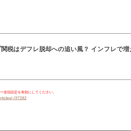
プ関税はデフレ脱却への追い風？ インフレで増
。
ー送信設定を有効にしてください。
rticles/-/37282