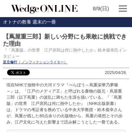
8/9(日)
オトナの教養 週末の一冊
【蔦屋重三郎】新しい分野にも果敢に挑戦でき
た理由
『「蔦重版」の世界 江戸庶民は何に熱中したか』鈴木俊幸氏イン
タビュー
足立倫行
（ ノンフィクションライター）
2025/04/26
現在NHKで放映中の大河ドラマ『べらぼう～蔦重栄華乃夢噺
～』は、「江戸のメディア王」と呼ばれる書物の版元・蔦屋重
三郎（以下蔦重）の波乱に満ちた生涯を描いている。『「蔦重
版」の世界 江戸庶民は何に熱中したか』（NHK出版新書）
は、ドラマの考証者を務めている中央大学教授・鈴木俊幸さん
が、蔦重が残した80点余りの出版物から、蔦重の発想とその歩
み、江戸文化に与えた影響まで読み解こうとした一冊である。