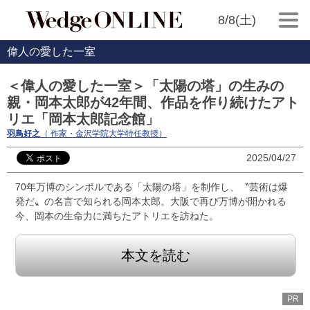
8/8(土)
偉人の愛した一室
＜偉人の愛した一室＞「太陽の塔」の生みの
親・岡本太郎が42年間、作品を作り続けたアト
リエ「岡本太郎記念館」
羽鳥好之
（ 作家・金沢学院大学特任教授）
2025/04/27
70年万博のシンボルである「太陽の塔」を制作し、〝芸術は爆
発だ〟の名言で知られる岡本太郎。大阪で再び万博が開かれる
今、岡本の生命力に満ちたアトリエを訪ねた。
本文を読む
PR