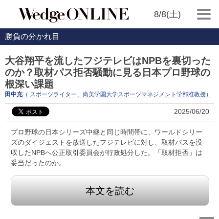
8/8(土)
勝負の分かれ目
大谷翔平を流したフジテレビはNPBを裏切った
のか？取材パス拒否騒動に見る日本プロ野球の
根深い課題
田中充
（ スポーツライター、尚美学園大学スポーツマネジメント学部准教授）
2025/06/20
プロ野球の日本シリーズ中継と同じ時間帯に、ワールドシリー
ズのダイジェストを放送したフジテレビに対し、取材パスを没
収したNPBへ公正取引委員会が行政処分した。「取材拒否」は
妥当だったのか。
本文を読む