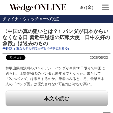
8/7(金)
チャイナ・ウォッチャーの視点
〈中国の真の狙いとは？〉パンダが日本からい
なくなる日 習近平思想の広報大使「日中友好の
象徴」は過去のもの
平野 聡
（ 東京大学大学院法学政治学研究科教授）
2025/06/23
和歌山県白浜町のジャイアントパンダが今月28日限りで中国に
送られ、上野動物園のパンダも来年までとなった。果たして
「次のパンダ」は来日するのか。筆者のみるところ、最早日本
人の「パンダ愛」は優先されない可能性がかなり高い。
本文を読む