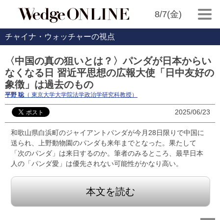
8/7(金)
チャイナ・ウォッチャーの視点
〈中国の真の狙いとは？〉パンダが日本からい
なくなる日 習近平思想の広報大使「日中友好の
象徴」は過去のもの
平野 聡
（ 東京大学大学院法学政治学研究科教授）
2025/06/23
和歌山県白浜町のジャイアントパンダが今月28日限りで中国に
送られ、上野動物園のパンダも来年までとなった。果たして
「次のパンダ」は来日するのか。筆者のみるところ、最早日本
人の「パンダ愛」は優先されない可能性がかなり高い。
本文を読む