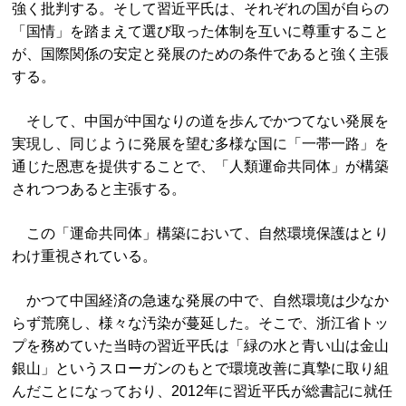
強く批判する。そして習近平氏は、それぞれの国が自らの
「国情」を踏まえて選び取った体制を互いに尊重すること
が、国際関係の安定と発展のための条件であると強く主張
する。
そして、中国が中国なりの道を歩んでかつてない発展を
実現し、同じように発展を望む多様な国に「一帯一路」を
通じた恩恵を提供することで、「人類運命共同体」が構築
されつつあると主張する。
この「運命共同体」構築において、自然環境保護はとり
わけ重視されている。
かつて中国経済の急速な発展の中で、自然環境は少なか
らず荒廃し、様々な汚染が蔓延した。そこで、浙江省トッ
プを務めていた当時の習近平氏は「緑の水と青い山は金山
銀山」というスローガンのもとで環境改善に真摯に取り組
んだことになっており、2012年に習近平氏が総書記に就任