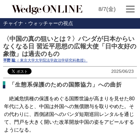
8/7(金)
チャイナ・ウォッチャーの視点
〈中国の真の狙いとは？〉パンダが日本からい
なくなる日 習近平思想の広報大使「日中友好の
象徴」は過去のもの
平野 聡
（ 東京大学大学院法学政治学研究科教授）
2025/06/23
「生態系保護のための国際協力」への曲折
絶滅危惧種の保護をめぐる国際世論が高まりを見せた80
年代に入ると、中国は外国への無償贈与を取りやめた。そ
の代わりに、西側諸国へのパンダ短期巡回レンタルを通じ
て、門戸を大きく開いた改革開放中国の姿をアピールする
ようになる。