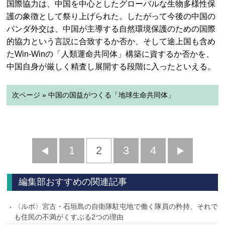
国際協力は、中国を中心としたグローバルな生物多様性保
護の象徴として祭り上げられた。したがって今後の中国の
パンダ外交は、中国が主導する自然環境保護のための国際
的協力という言説に合致するか否か、そして途上国も含め
たWin-Winの「人類運命共同体」構築に資するか否かを、
中国自身が厳しく精査し展開する段階に入ったといえる。
次ページ » 中国の国益がつくる「地球生命共同体」
前
1
2
3
4
次
へ
へ
編集部おすすめの関連記事
〈ルポ〉宮古・石垣島の自衛隊駐屯地で働く隊員の矜持、それで
も住民の不満がくすぶる2つの理由