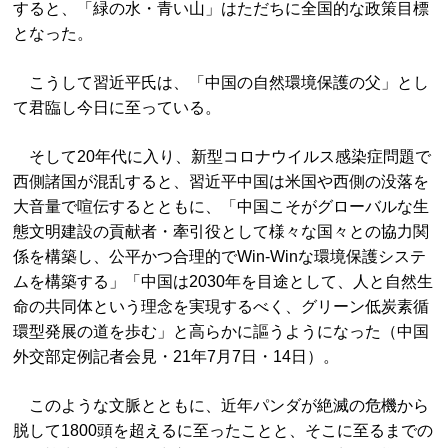
すると、「緑の水・青い山」はただちに全国的な政策目標
となった。
こうして習近平氏は、「中国の自然環境保護の父」とし
て君臨し今日に至っている。
そして20年代に入り、新型コロナウイルス感染症問題で
西側諸国が混乱すると、習近平中国は米国や西側の没落を
大音量で喧伝するとともに、「中国こそがグローバルな生
態文明建設の貢献者・牽引役として様々な国々との協力関
係を構築し、公平かつ合理的でWin-Winな環境保護システ
ムを構築する」「中国は2030年を目途として、人と自然生
命の共同体という理念を実現するべく、グリーン低炭素循
環型発展の道を歩む」と高らかに謳うようになった（中国
外交部定例記者会見・21年7月7日・14日）。
このような文脈とともに、近年パンダが絶滅の危機から
脱して1800頭を超えるに至ったことと、そこに至るまでの