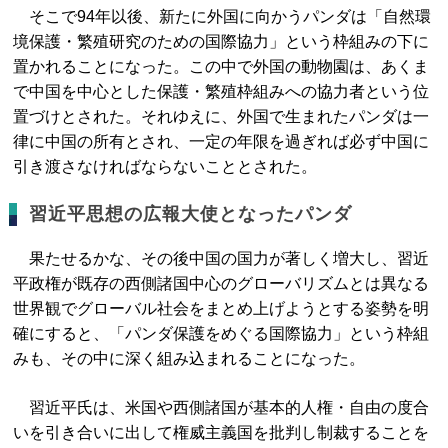
そこで94年以後、新たに外国に向かうパンダは「自然環
境保護・繁殖研究のための国際協力」という枠組みの下に
置かれることになった。この中で外国の動物園は、あくま
で中国を中心とした保護・繁殖枠組みへの協力者という位
置づけとされた。それゆえに、外国で生まれたパンダは一
律に中国の所有とされ、一定の年限を過ぎれば必ず中国に
引き渡さなければならないこととされた。
習近平思想の広報大使となったパンダ
果たせるかな、その後中国の国力が著しく増大し、習近
平政権が既存の西側諸国中心のグローバリズムとは異なる
世界観でグローバル社会をまとめ上げようとする姿勢を明
確にすると、「パンダ保護をめぐる国際協力」という枠組
みも、その中に深く組み込まれることになった。
習近平氏は、米国や西側諸国が基本的人権・自由の度合
いを引き合いに出して権威主義国を批判し制裁することを