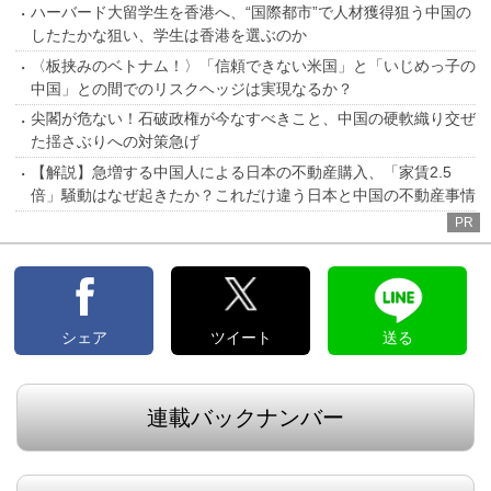
ハーバード大留学生を香港へ、“国際都市”で人材獲得狙う中国の
したたかな狙い、学生は香港を選ぶのか
〈板挟みのベトナム！〉「信頼できない米国」と「いじめっ子の
中国」との間でのリスクヘッジは実現なるか？
尖閣が危ない！石破政権が今なすべきこと、中国の硬軟織り交ぜ
た揺さぶりへの対策急げ
【解説】急増する中国人による日本の不動産購入、「家賃2.5
倍」騒動はなぜ起きたか？これだけ違う日本と中国の不動産事情
PR
シェア
ツイート
送る
連載バックナンバー