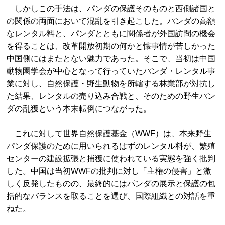
しかしこの手法は、パンダの保護そのものと西側諸国と
の関係の両面において混乱を引き起こした。パンダの高額
なレンタル料と、パンダとともに関係者が外国訪問の機会
を得ることは、改革開放初期の何かと懐事情が苦しかった
中国側にはまたとない魅力であった。そこで、当初は中国
動物園学会が中心となって行っていたパンダ・レンタル事
業に対し、自然保護・野生動物を所轄する林業部が対抗し
た結果、レンタルの売り込み合戦と、そのための野生パン
ダの乱獲という本末転倒につながった。
これに対して世界自然保護基金（WWF）は、本来野生
パンダ保護のために用いられるはずのレンタル料が、繁殖
センターの建設拡張と捕獲に使われている実態を強く批判
した。中国は当初WWFの批判に対し「主権の侵害」と激
しく反発したものの、最終的にはパンダの展示と保護の包
括的なバランスを取ることを選び、国際組織との対話を重
ねた。