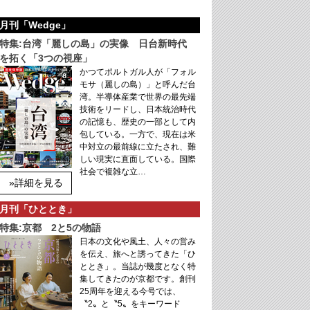
月刊「Wedge」
特集:台湾「麗しの島」の実像 日台新時代
を拓く「3つの視座」
かつてポルトガル人が「フォル
モサ（麗しの島）」と呼んだ台
湾。半導体産業で世界の最先端
技術をリードし、日本統治時代
の記憶も、歴史の一部として内
包している。一方で、現在は米
中対立の最前線に立たされ、難
しい現実に直面している。国際
社会で複雑な立…
»詳細を見る
月刊「ひととき」
特集:京都 2と5の物語
日本の文化や風土、人々の営み
を伝え、旅へと誘ってきた「ひ
ととき」。当誌が幾度となく特
集してきたのが京都です。創刊
25周年を迎える今号では、
〝2〟と〝5〟をキーワード