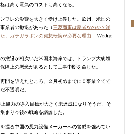
価格は高く電気のコストも高くなる。
ンフレの影響を大きく受け上昇した。欧州、米国の
も事業者の撤退があった（
三菱商事は悪者なのか？洋
みた、ガラガラポンの発想転換が必要な理由
Wedge
の撤退が相次いだ米国東海岸では、トランプ大統領
全保障上の懸念があるとして工事中断を命じた。
再開を訴えたところ、２月初めまでに５事業全てで
まだ不透明だ。
洋上風力の導入目標が大きく未達成になりそうだ。そ
が集まり今後の戦略を議論した。
を握る中国の風力設備メーカーへの警戒を強めてい