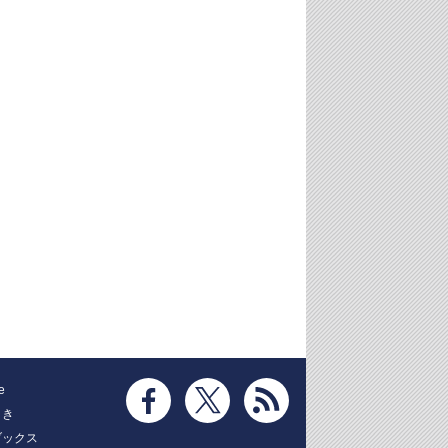
e
とき
ブックス