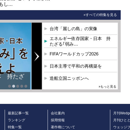
もし…
»すべての特集を見る
台湾「麗しの島」の実像
エネルギー依存国家・日本 持
たざる｢弱み…
FIFAワールドカップ2026
日本主導で平和の再構築を
造船立国ニッポンへ
»もっと見る
最新記事一覧
会社案内
月刊Wedg
ランキング
採用情報
月刊ひと
特集一覧
著作権について
ウェッジ