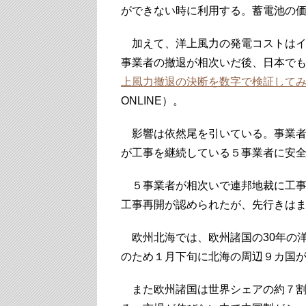
ができない時に利用する。蓄電池の
加えて、洋上風力の発電コストはイ
事業者の撤退が相次いだ後、日本で
上風力撤退の決断を数字で検証して
ONLINE）。
影響は依然尾を引いている。事業者
が工事を継続している５事業者に安
５事業者が相次いで連邦地裁に工事
工事再開が認められたが、先行きは
欧州北海では、欧州諸国の30年の
のため１月下旬に北海の周辺９カ国
また欧州諸国は世界シェアの約７割