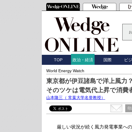
TOP
国際
ビ
政治・経済
World Energy Watch
東京都が伊豆諸島で洋上風力
そのツケは電気代上昇で消費
山本隆三
（ 常葉大学名誉教授）
印
厳しい状況が続く風力発電事業への