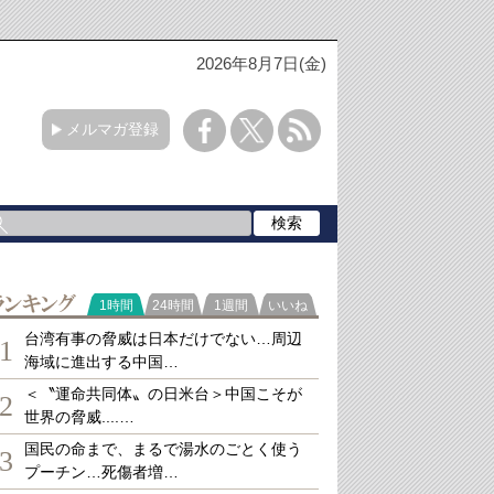
2026年8月7日(金)
メルマガ登録
ランキング
1時間
24時間
1週間
いいね
台湾有事の脅威は日本だけでない…周辺
1
海域に進出する中国…
＜〝運命共同体〟の日米台＞中国こそが
2
世界の脅威....…
国民の命まで、まるで湯水のごとく使う
3
プーチン…死傷者増…