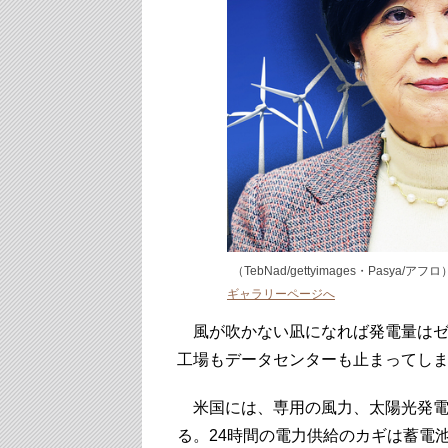
（TebNad/gettyimages・Pasya/アフロ
ギャラリーページへ
風が吹かない凪になれば発電量はゼ
工場もデータセンターも止まってし
米国には、専用の風力、太陽光発電
る。24時間の電力供給のカギは蓄電