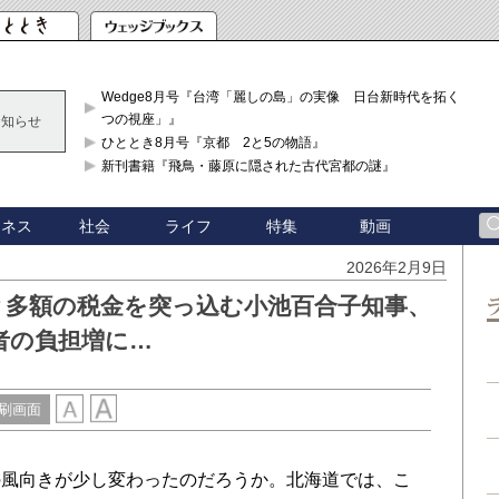
Wedge8月号『台湾「麗しの島」の実像 日台新時代を拓く「3
つの視座」』
お知らせ
ひととき8月号『京都 2と5の物語』
新刊書籍『飛鳥・藤原に隠された古代宮都の謎』
ジネス
社会
ライフ
特集
動画
2026年2月9日
？多額の税金を突っ込む小池百合子知事、
者の負担増に…
刷画面
風向きが少し変わったのだろうか。北海道では、こ