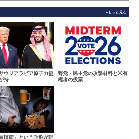
»もっと見る
サウジアラビア原子力協
野党・民主党の攻撃材料と米有
が持…
権者の投票…
習慣病」という呼称が消