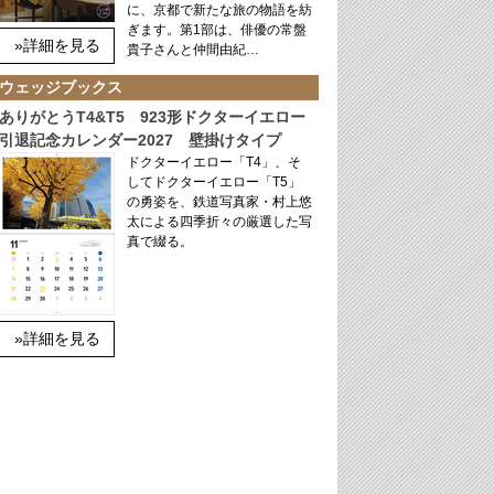
に、京都で新たな旅の物語を紡
ぎます。第1部は、俳優の常盤
»詳細を見る
貴子さんと仲間由紀…
ウェッジブックス
ありがとうT4&T5 923形ドクターイエロー
引退記念カレンダー2027 壁掛けタイプ
ドクターイエロー「T4」、そ
してドクターイエロー「T5」
の勇姿を、鉄道写真家・村上悠
太による四季折々の厳選した写
真で綴る。
»詳細を見る