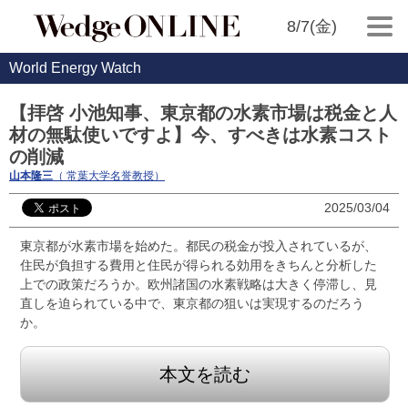
8/7(金)
World Energy Watch
【拝啓 小池知事、東京都の水素市場は税金と人
材の無駄使いですよ】今、すべきは水素コスト
の削減
山本隆三
（ 常葉大学名誉教授）
2025/03/04
東京都が水素市場を始めた。都民の税金が投入されているが、
住民が負担する費用と住民が得られる効用をきちんと分析した
上での政策だろうか。欧州諸国の水素戦略は大きく停滞し、見
直しを迫られている中で、東京都の狙いは実現するのだろう
か。
本文を読む