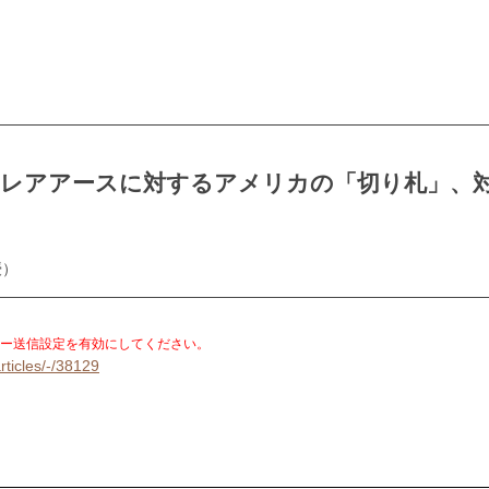
のレアアースに対するアメリカの「切り札」、
授）
。
ー送信設定を有効にしてください。
rticles/-/38129