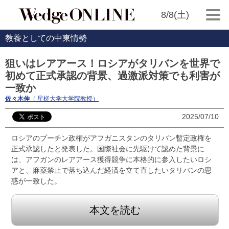
8/8(土)
教養としての中東情勢
狙いはレアアース！ロシアがタリバンを世界で
初めて正式承認の背景、過激派対策でも利害が
一致か
佐々木伸
（ 星槎大学大学院教授）
2025/07/10
ロシアのプーチン政権がアフガニスタンのタリバン暫定政権を
正式承認したと発表した。国際社会に先駆けて認めた背景に
は、アフガンのレアアース獲得競争に本格的に参入したいロシ
アと、麻薬禁止で落ち込んだ経済を立て直したいタリバンの思
惑が一致した。
本文を読む