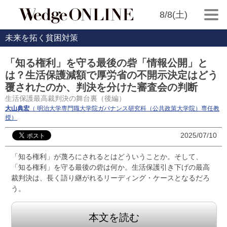
8/8(土)
未来を拓く貧困対策
「知る権利」を守る最後の砦「情報公開」と
は？生活保護減額で厚労省の不開示決定はどう
覆されたのか、判決を分けた審査会の判断
生活保護最高裁判決の舞台裏（後編）
大山典宏
（ 明治大学専門職大学院ガバナンス研究科（公共政策大学院）専任教
授）
2025/07/10
「知る権利」が蔑ろにされるとはどういうことか。そして、
「知る権利」を守る最後の砦は何か。生活保護引き下げの最高
裁判決は、長く語り継がれるリーディング・ケースとなるだろ
う。
本文を読む