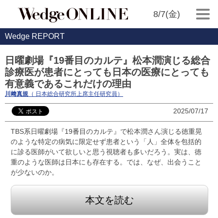
8/7(金)
Wedge REPORT
日曜劇場『19番目のカルテ』松本潤演じる総合
診療医が患者にとっても日本の医療にとっても
有意義であるこれだけの理由
川﨑真規
（ 日本総合研究所上席主任研究員）
2025/07/17
TBS系日曜劇場『19番目のカルテ』で松本潤さん演じる徳重晃
のような特定の病気に限定せず患者という「人」全体を包括的
に診る医師がいて欲しいと思う視聴者も多いだろう。実は、徳
重のような医師は日本にも存在する。では、なぜ、出会うこと
が少ないのか。
本文を読む