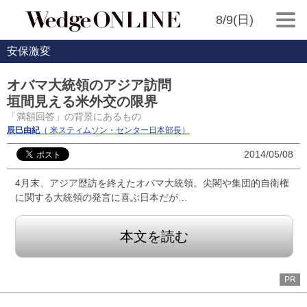
8/9(日)
安保激変
オバマ大統領のアジア訪問
垣間見える米外交の限界
「満額回答」の背景にあるもの
辰巳由紀
（ 米スティムソン・センター日本部長）
2014/05/08
4月末、アジア歴訪を終えたオバマ大統領。尖閣や集団的自衛権
に関する大統領の発言に喜ぶ日本だが…
本文を読む
PR