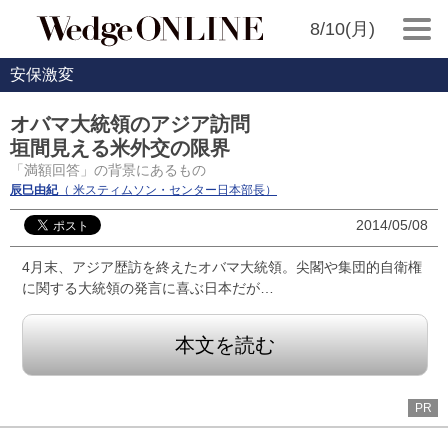
8/10(月)
安保激変
オバマ大統領のアジア訪問
垣間見える米外交の限界
「満額回答」の背景にあるもの
辰巳由紀
（ 米スティムソン・センター日本部長）
2014/05/08
4月末、アジア歴訪を終えたオバマ大統領。尖閣や集団的自衛権
に関する大統領の発言に喜ぶ日本だが…
本文を読む
PR