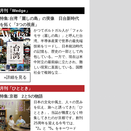
月刊「Wedge」
特集:台湾「麗しの島」の実像 日台新時代
を拓く「3つの視座」
かつてポルトガル人が「フォル
モサ（麗しの島）」と呼んだ台
湾。半導体産業で世界の最先端
技術をリードし、日本統治時代
の記憶も、歴史の一部として内
包している。一方で、現在は米
中対立の最前線に立たされ、難
しい現実に直面している。国際
社会で複雑な立…
»詳細を見る
月刊「ひととき」
特集:京都 2と5の物語
日本の文化や風土、人々の営み
を伝え、旅へと誘ってきた「ひ
ととき」。当誌が幾度となく特
集してきたのが京都です。創刊
25周年を迎える今号では、
〝2〟と〝5〟をキーワード