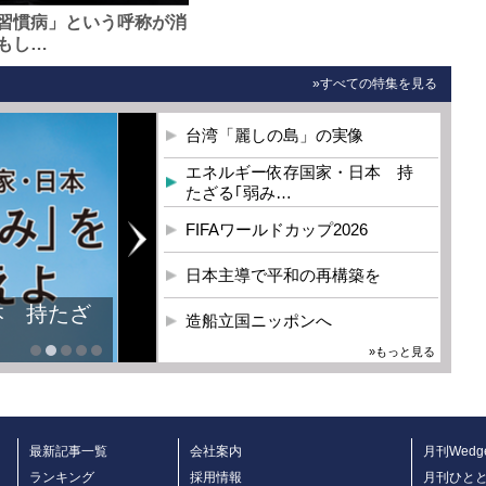
習慣病」という呼称が消
もし…
»すべての特集を見る
台湾「麗しの島」の実像
エネルギー依存国家・日本 持
たざる｢弱み…
FIFAワールドカップ2026
日本主導で平和の再構築を
本 持たざ
造船立国ニッポンへ
»もっと見る
最新記事一覧
会社案内
月刊Wedg
ランキング
採用情報
月刊ひと