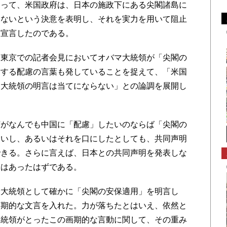
もって、米国政府は、日本の施政下にある尖閣諸島に
しないという決意を表明し、それを実力を用いて阻止
て宣言したのである。
東京での記者会見においてオバマ大統領が「尖閣の
対する配慮の言葉も発していることを捉えて、「米国
ら大統領の明言は当てにならない」との論調を展開し
がなんでも中国に「配慮」したいのならば「尖閣の
よいし、あるいはそれを口にしたとしても、共同声明
できる。さらに言えば、日本との共同声明を発表しな
にはあったはずである。
大統領として確かに「尖閣の安保適用」を明言し
画期的な文言を入れた。力が落ちたとはいえ、依然と
大統領がとったこの画期的な言動に関して、その重み