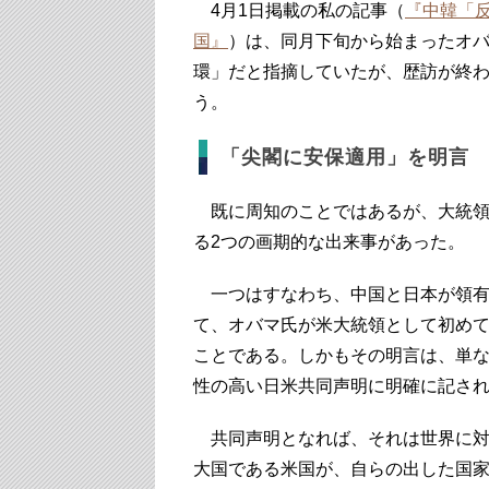
4月1日掲載の私の記事（
『中韓「
国』
）は、同月下旬から始まったオ
環」だと指摘していたが、歴訪が終
う。
「尖閣に安保適用」を明言
既に周知のことではあるが、大統領
る2つの画期的な出来事があった。
一つはすなわち、中国と日本が領有
て、オバマ氏が米大統領として初め
ことである。しかもその明言は、単
性の高い日米共同声明に明確に記さ
共同声明となれば、それは世界に対
大国である米国が、自らの出した国