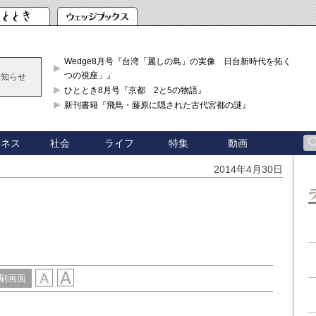
Wedge8月号『台湾「麗しの島」の実像 日台新時代を拓く「3
つの視座」』
お知らせ
ひととき8月号『京都 2と5の物語』
新刊書籍『飛鳥・藤原に隠された古代宮都の謎』
ジネス
社会
ライフ
特集
動画
2014年4月30日
刷画面