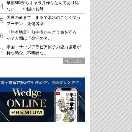
早朝5時からキャラ弁作りなんてあり得
4
ない……中国のお母…
国民の命まで、まるで湯水のごとく使う
5
プーチン…死傷者増…
〈熊本地震〉熱中症からどう命を守る
6
か？人間は「発汗の名…
米国・サウジアラビア原子力協力協定が
7
持つ懸念…不明瞭な…
»もっと見る