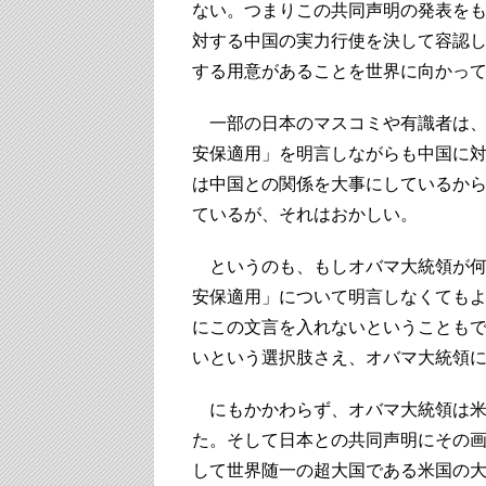
ない。つまりこの共同声明の発表を
対する中国の実力行使を決して容認
する用意があることを世界に向かっ
一部の日本のマスコミや有識者は、
安保適用」を明言しながらも中国に
は中国との関係を大事にしているか
ているが、それはおかしい。
というのも、もしオバマ大統領が何
安保適用」について明言しなくても
にこの文言を入れないということも
いという選択肢さえ、オバマ大統領
にもかかわらず、オバマ大統領は米
た。そして日本との共同声明にその
して世界随一の超大国である米国の