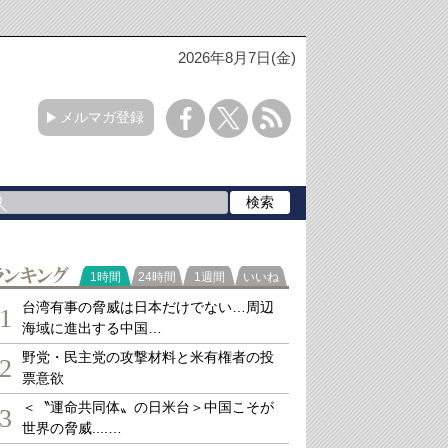
2026年8月7日(金)
メルマガ登録
ランキング
1時間
24時間
1週間
いいね
台湾有事の脅威は日本だけでない…周辺
1
海域に進出する中国…
野党・民主党の攻撃材料と米有権者の投
2
票意欲
＜〝運命共同体〟の日米台＞中国こそが
3
世界の脅威....…