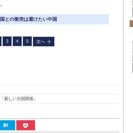
う。
 米国との衝突は避けたい中国
3
4
5
次へ
る「新しい大国関係」