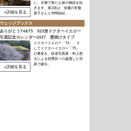
に、京都で新たな旅の物語を紡
ぎます。第1部は、俳優の常盤
»詳細を見る
貴子さんと仲間由紀…
ウェッジブックス
ありがとうT4&T5 923形ドクターイエロー
引退記念カレンダー2027 壁掛けタイプ
ドクターイエロー「T4」、そ
してドクターイエロー「T5」
の勇姿を、鉄道写真家・村上悠
太による四季折々の厳選した写
真で綴る。
»詳細を見る