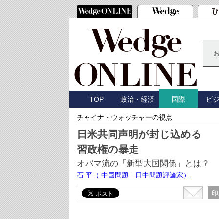
TOP
政治・経済
ビ
国際
チャイナ・ウォッチャーの視点
日米共同声明が封じ込める
習政権の暴走
オバマ流の「新型大国関係」とは？
石 平
（ 中国問題・日中問題評論家）
印