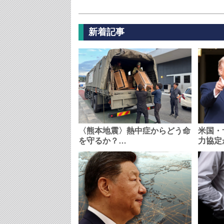
新着記事
〈熊本地震〉熱中症からどう命
米国・
を守るか？…
力協定