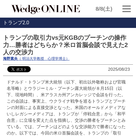
8/8(土)
トランプ2.0
トランプの取引力vs元KGBのプーチンの操作
力…勝者はどちらか？米ロ首脳会談で見えた2
人の交渉力
海野素央
（ 明治大学教授 心理学博士）
2025/08/23
ドナルド・トランプ米大統領（以下、初出以外敬称および官職
名等略）とウラジーミル・プーチン露大統領が８月15日（以
下、現地時間）、米アラスカ州アンカレッジで会談を行った。
この会談は、事実上、ウクライナ戦争を巡るトランプとプーチ
ンの対面による直接交渉となった。米国のオールドメディアな
いしレガシーメディアは、トランプが「停戦合意」から「和平
合意」に立場を変えた点を指摘し、交渉の勝者をプーチンとみ
ている。では、プーチンはどのような交渉能力で勝者になった
のか。以下では、今回の米ロ首脳会談を、トランプの「取引