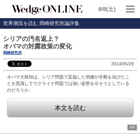
8/8(土)
世界潮流を読む 岡崎研究所論評集
シリアの汚名返上？
オバマの対露政策の変化
岡崎研究所
2014/05/29
オバマ大統領は、シリア問題で妥協した弱腰が非難を浴びたこ
とを意識してウクライナ問題では強い姿勢を示そうとしている
のだろうか。
本文を読む
PR