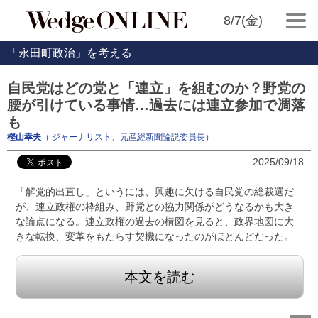
8/7(金)
「永田町政治」を考える
自民党はどの党と「連立」を組むのか？野党の
腰が引けている事情…過去には連立参加で凋落
も
樫山幸夫
（ ジャーナリスト、元産經新聞論説委員長）
2025/09/18
「解党的出直し」というには、興趣に欠ける自民党の総裁選だ
が、連立政権の枠組み、野党との協力関係がどうなるかも大き
な論点になる。連立政権の過去の構図を見ると、政界地図に大
きな転換、変革をもたらす契機になったのがほとんどだった。
本文を読む