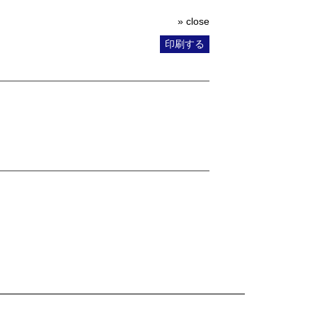
» close
印刷する