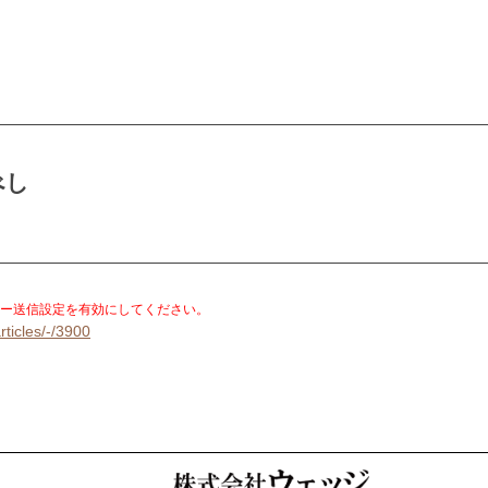
べし
。
ー送信設定を有効にしてください。
rticles/-/3900