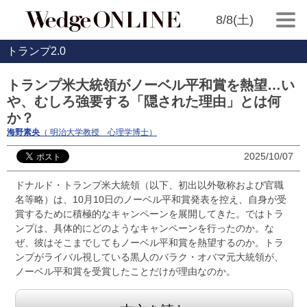
8/8(土)
トランプ2.0
トランプ米大統領がノーベル平和賞を熱望…い
や、むしろ強要する「隠された理由」とは何
か？
海野素央
（ 明治大学教授 心理学博士）
2025/10/07
ドナルド・トランプ米大統領（以下、初出以外敬称および官職
名等略）は、10月10日のノーベル平和賞発表を控え、自身が受
賞するために積極的なキャンペーンを展開してきた。ではトラ
ンプは、具体的にどのようなキャンペーンを行ったのか。な
ぜ、彼はそこまでしてもノーベル平和賞を熱望するのか。トラ
ンプがライバル視している黒人のバラク・オバマ元大統領が、
ノーベル平和賞を受賞したことだけが理由なのか。