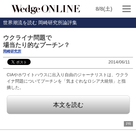
8/8(土)
世界潮流を読む 岡崎研究所論評集
ウクライナ問題で
場当たり的なプーチン？
岡崎研究所
2014/06/11
CIAやホワイトハウスに出入り自由のジャーナリストは、ウクラ
イナ問題についてプーチンを「気まぐれなロシア大統領」と指
摘した。
本文を読む
PR