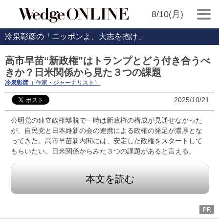
8/10(月)
冷泉彰彦の「ニッポンよ、大志を抱け」
高市早苗“新政権”はトランプとどう付き合うべ
きか？日米関係から見た３つの課題
冷泉彰彦
（ 作家・ジャーナリスト）
2025/10/21
公明党の連立政権離脱で一時は新政権の構成が見通せなかった
が、自民党と日本維新の会の連携による政権の発足が濃厚とな
ってきた。高市早苗新内閣には、安定した政権をスタートして
もらいたい。日米関係からみた３つの課題があると言える。
本文を読む
PR