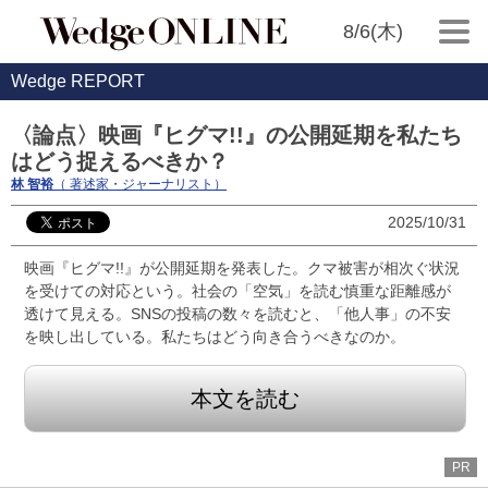
8/6(木)
Wedge REPORT
〈論点〉映画『ヒグマ!!』の公開延期を私たち
はどう捉えるべきか？
林 智裕
（ 著述家・ジャーナリスト）
2025/10/31
映画『ヒグマ!!』が公開延期を発表した。クマ被害が相次ぐ状況
を受けての対応という。社会の「空気」を読む慎重な距離感が
透けて見える。SNSの投稿の数々を読むと、「他人事」の不安
を映し出している。私たちはどう向き合うべきなのか。
本文を読む
PR