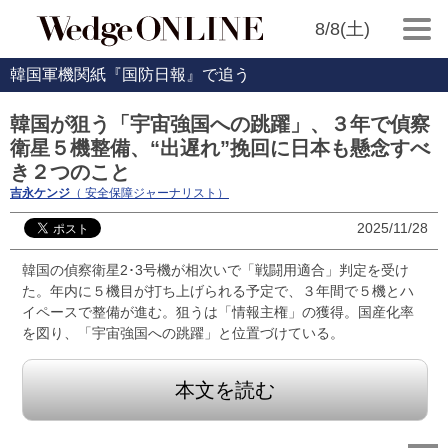
8/8(土)
韓国軍機関紙『国防日報』で追う
韓国が狙う「宇宙強国への跳躍」、３年で偵察
衛星５機整備、“出遅れ”挽回に日本も懸念すべ
き２つのこと
吉永ケンジ
（ 安全保障ジャーナリスト）
2025/11/28
韓国の偵察衛星2･3号機が相次いで「戦闘用適合」判定を受け
た。年内に５機目が打ち上げられる予定で、３年間で５機とハ
イペースで整備が進む。狙うは「情報主権」の獲得。国産化率
を図り、「宇宙強国への跳躍」と位置づけている。
本文を読む