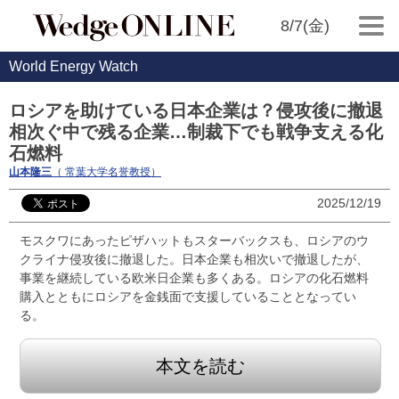
8/7(金)
World Energy Watch
ロシアを助けている日本企業は？侵攻後に撤退
相次ぐ中で残る企業…制裁下でも戦争支える化
石燃料
山本隆三
（ 常葉大学名誉教授）
2025/12/19
モスクワにあったピザハットもスターバックスも、ロシアのウ
クライナ侵攻後に撤退した。日本企業も相次いで撤退したが、
事業を継続している欧米日企業も多くある。ロシアの化石燃料
購入とともにロシアを金銭面で支援していることとなってい
る。
本文を読む