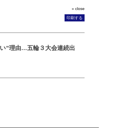
» close
印刷する
い”理由…五輪３大会連続出