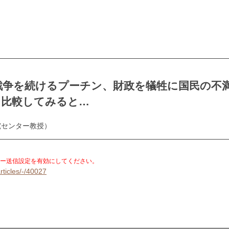
戦争を続けるプーチン、財政を犠牲に国民の不
を比較してみると…
究センター教授）
。
ー送信設定を有効にしてください。
rticles/-/40027