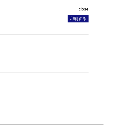
» close
印刷する