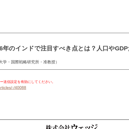
26年のインドで注目すべき点とは？人口やGD
際大学・国際戦略研究所・准教授）
。
ー送信設定を有効にしてください。
rticles/-/40088