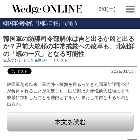
8/8(土)
韓国軍機関紙『国防日報』で追う
韓国軍の防諜司令部解体は吉と出るか凶と出る
か？尹前大統領の非常戒厳への改革も、北朝鮮
の「蟻の一穴」となる可能性
吉永ケンジ
（ 安全保障ジャーナリスト）
2026/01/15
韓国軍創建以来、軍内外へ権勢を振るってきた国軍防諜司令部
が解体されることが決定した。国防部は尹錫悦前大統領の非常
戒厳に加担したことを理由とするが、果たして吉と出るか凶と
出るか。
本文を読む