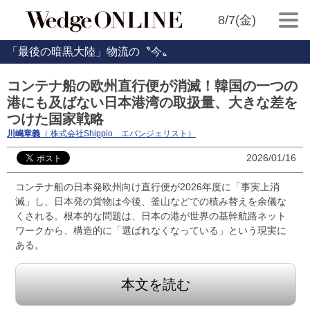
8/7(金)
「最後の暗黒大陸」物流の〝今〟
コンテナ船の欧州直行便が消滅！韓国の一つの
港にも及ばない日本港湾の取扱量、大きな差を
つけた国家戦略
川嶋章義
（ 株式会社Shippio エバンジェリスト）
2026/01/16
コンテナ船の日本発欧州向け直行便が2026年度に「事実上消
滅」し、日本発の貨物は今後、釜山などでの積み替えを余儀な
くされる。根本的な問題は、日本の港が世界の基幹航路ネット
ワークから、構造的に「選ばれなくなっている」という現実に
ある。
本文を読む