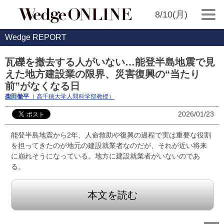
8/10(月)
Wedge REPORT
瓦礫を撤去する人がいない…能登半島地震で見
えた地方建設業の限界、災害復興の“当たり
前”がなくなる日
柴田徹平
（ 高千穂大学人間科学部教授）
2026/01/23
能登半島地震から2年、人命救助や復興の過程で実は重要な役割
を担ってきたのが地元の建設就業者なのだが、それが近い将来
に崩れそうになっている。地方に建設就業者がいないのであ
る。
本文を読む