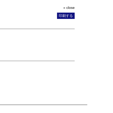
» close
印刷する