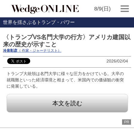
8/9(日)
世界を揺さぶるトランプ・パワー
〈トランプVS名門大学の行方〉アメリカ建国以
来の歴史が示すこと
冷泉彰彦
（ 作家・ジャーナリスト）
2026/02/04
トランプ大統領は名門大学に様々な圧力をかけている。大卒の
就職難といった経済環境と相まって、米国内での価値観の衝突
に発展している。
本文を読む
PR