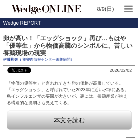
8/9(日)
Wedge REPORT
卵が高い！「エッグショック」再び…もはや
「優等生」から物価高騰のシンボルに、苦しい
養鶏現場の現実
伊藤和夫
（ 鶏卵肉情報センター編集顧問）
2026/02/02
「物価の優等生」と言われてきた卵の価格が高騰している。
「エッグショック」と呼ばれていた2023年に近い水準にある。
鳥インフルエンザの要因が大きいが、裏には、養鶏産業が抱え
る構造的な脆弱さも見えてくる。
本文を読む