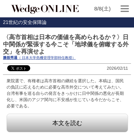
8/8(土)
21世紀の安全保障論
〈高市首相は日本の価値を高められるか？〉日
中関係が緊張する今こそ「地球儀を俯瞰する外
交」を再演せよ
勝股秀通
（ 日本大学危機管理学部特任教授）
2026/02/11
衆院選で、有権者は高市首相の継続を選択した。本稿は、国民
の負託に応えるために必要な高市外交について考えてみたい。
台湾有事を巡る自らの発言をきっかけに日中関係の悪化が長期
化し、米国のアジア関与に不安感が生じている今だからこそ、
必要である。
本文を読む