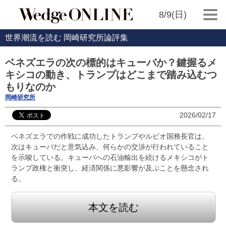
8/9(日)
世界潮流を読む 岡崎研究所論評集
ベネズエラの次の標的はキューバか？鍵握るメ
キシコの動き、トランプはどこまで踏み込むつ
もりなのか
岡崎研究所
2026/02/17
ベネズエラでの作戦に成功したトランプやルビオ国務長官は、
次はキューバだと意気込み、何らかの交渉が行われていること
を示唆している。キューバへの石油輸出を続けるメキシコがト
ランプ政権と衝突し、経済関係に悪影響が及ぶことを懸念され
る。
本文を読む