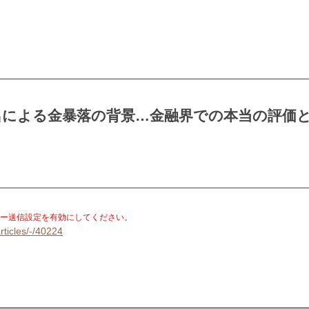
名による金暴落の背景…金融界での本当の評価
。
ー送信設定を有効にしてください。
rticles/-/40224